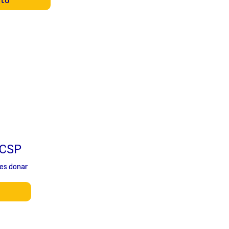
nto
UCSP
es donar