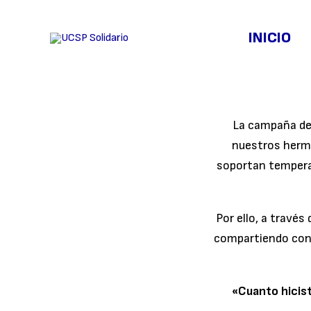
Skip
to
INICIO
content
La campaña de 
nuestros herma
soportan tempera
Por ello, a través
compartiendo con 
«Cuanto hicist