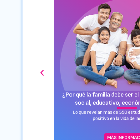
¿Vale la pena empezar 
l bienestar
temprano
tural?
Datos revelan cómo el inicio de l
 impacto
afecta la salud mental y afectiva 
una huella para futuras
MÁS INFORMAC