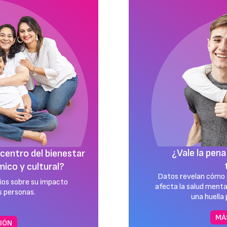
tu vida sexual
La resilienc
?
El afecto y la
a sexualidad temprana
relacionados con u
de los jóvenes, dejando
son básicos p
 relaciones.
resilienc
IÓN