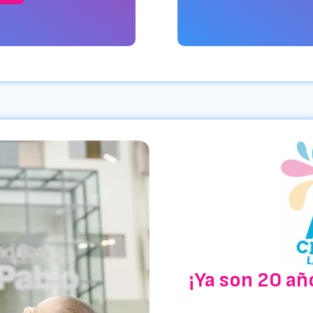
MÁ
¡Ya son 20 añ