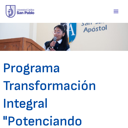
Skip
Main
to
Men
content
Programa
Transformación
Integral
"Potenciando