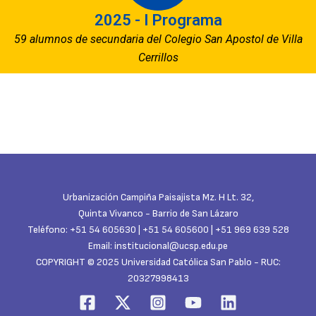
2025 - I Programa
59 alumnos de secundaria del Colegio San Apostol de Villa
Cerrillos
Urbanización Campiña Paisajista Mz. H Lt. 32,
Quinta Vivanco - Barrio de San Lázaro
Teléfono: +51 54 605630 | +51 54 605600 | +51 969 639 528
Email: institucional@ucsp.edu.pe
COPYRIGHT © 2025 Universidad Católica San Pablo - RUC:
20327998413